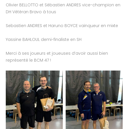
Olivier BELLOTTO et Sébastien ANDRES vice-champion en
DH Vétéran Bravo à tous
Sebastien ANDRES et
Haruno BOYCE
vainqueur en mixte
Yassine BAHLOUL demi-finaliste en SH
Merci à ses joueurs et joueuses d’avoir aussi bien
représenté le BCM 47 !