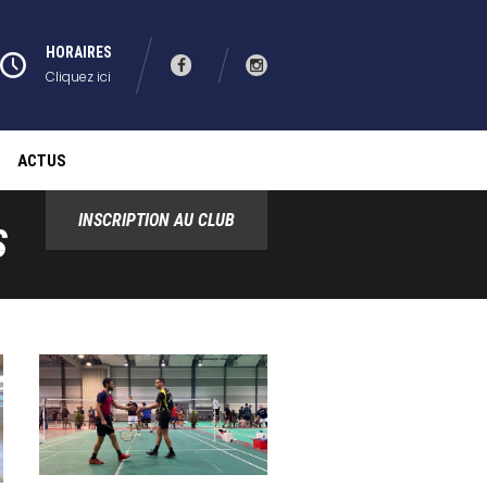
HORAIRES
Cliquez ici
ACTUS
INSCRIPTION AU CLUB
S