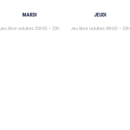
MARDI
JEUDI
Jeu libre adultes 20h30 – 23h
Jeu libre adultes 18h00 – 23h