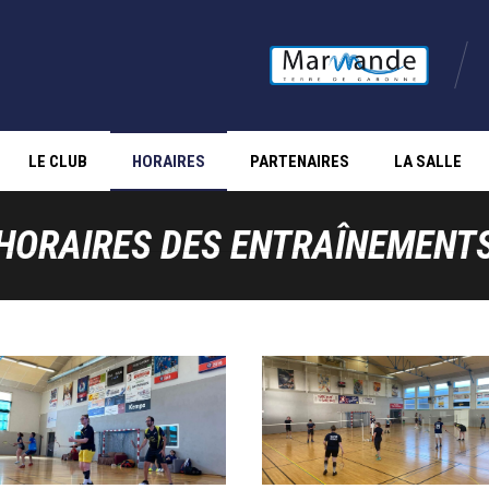
LE CLUB
HORAIRES
PARTENAIRES
LA SALLE
HORAIRES DES ENTRAÎNEMENT